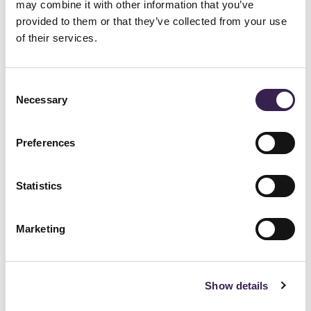
Almacén automático autoportante para
may combine it with other information that you’ve
provided to them or that they’ve collected from your use
palets dedicado al almacenamiento de
of their services.
productos terminados y materias primas
2 transelevadores con carro satélite
Consent
con cable
Necessary
Selection
Estantería de múltiple profundidad con
Preferences
9 niveles de carga
Circuito de lanzaderas articuladas de
Statistics
un carril Fast Ring para manipular palets
de entrada y salida del almacén
Marketing
Detalles técnicos:
Show details
La gestión totalmente automatizada del