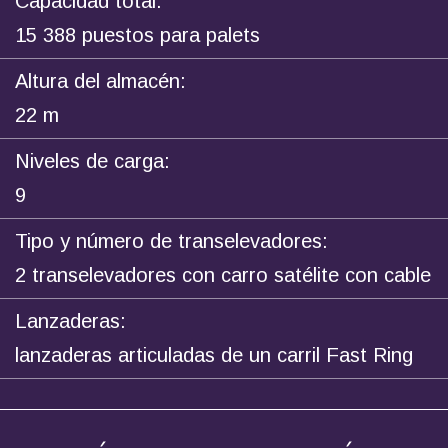
Capacidad total:
15 388 puestos para palets
Altura del almacén:
22 m
Niveles de carga:
9
Tipo y número de transelevadores:
2 transelevadores con carro satélite con cable
Transelevadores
Transelevadores
Transelevadores
Transelevadores
Transelevadores
Lanzaderas:
para palet y
para palet y
para palet y
para palet y
para palet y
lanzaderas articuladas de un carril Fast Ring
contenedores
contenedores
contenedores
contenedores
contenedores