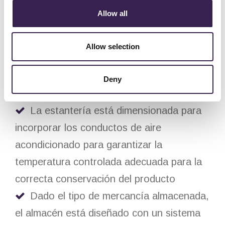
almacén prevé la descarga automática de
Allow all
los palets de los semirremolques y el
transporte directo de las UDC en el
Allow selection
interior de las estanterías, tras el control
del peso, del tamaño y la lectura del
Deny
código de barras
La estantería está dimensionada para
incorporar los conductos de aire
acondicionado para garantizar la
temperatura controlada adecuada para la
correcta conservación del producto
Dado el tipo de mercancía almacenada,
el almacén está diseñado con un sistema