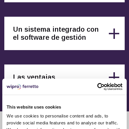
Un sistema integrado con
el software de gestión
Las ventajas
Transelevadores
Transelevadores
Transelevadores
Transelevadores
Transelevadores
Transelevadores
Transelevadores
Transelevadores
Transelevadores
Transelevadores
Transelevadores
Transelevadores
Transelevadores
Transelevadores
Transelevadores
Transelevadores
Transelevadores
Transelevadores
Transelevadores
Transelevadores
Transelevadores
Transelevadores
Transelevadores
múltiple
múltiple
múltiple
múltiple
múltiple
múltiple
múltiple
múltiple
múltiple
múltiple
múltiple
múltiple
múltiple
múltiple
múltiple
múltiple
múltiple
múltiple
múltiple
múltiple
múltiple
múltiple
múltiple
profundidad
profundidad
profundidad
profundidad
profundidad
profundidad
profundidad
profundidad
profundidad
profundidad
profundidad
profundidad
profundidad
profundidad
profundidad
profundidad
profundidad
profundidad
profundidad
profundidad
profundidad
profundidad
profundidad
This website uses cookies
We use cookies to personalise content and ads, to
provide social media features and to analyse our traffic.