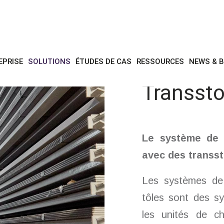
ons
entrepôts automatiques pour profils longs et plaques
transstockeurs d
EPRISE
SOLUTIONS
ÉTUDES DE CAS
RESSOURCES
NEWS & 
Transsto
Le système de 
avec des transs
Les systèmes de 
tôles sont des s
les unités de c