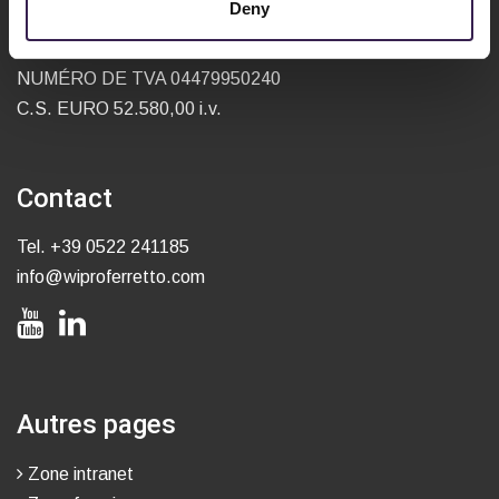
Deny
Via Caduti del Lavoro, 1
42020 - San Polo D'Enza (RE)
NUMÉRO DE TVA 04479950240
C.S. EURO 52.580,00 i.v.
Contact
Tel.
+39 0522 241185
info@wiproferretto.com
Autres pages
Zone intranet