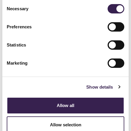
Consent
sistemi prototipali e soluzioni di ultima
Necessary
Selection
generazione.
Preferences
Contratto & Welfare:
Inserimento
con CCNL Metalmeccanica Industria.
Statistics
RAL Competitiva:
Range annuo
Marketing
€38.000,00 - €45.000,00 (commisurata
all'esperienza).
Show details
Work-Life Balance:
Sede a San Polo
d'Enza (RE) con approccio
Allow all
ibrido/remoto dove applicabile.
Allow selection
Inclusività:
Promuoviamo attivamente