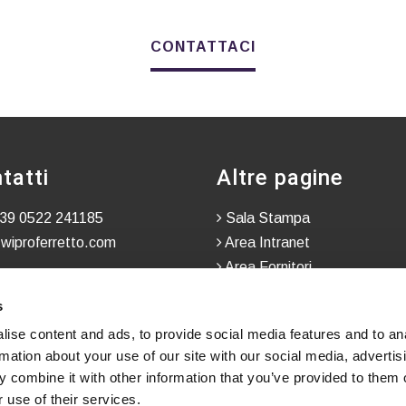
CONTATTACI
tatti
Altre pagine
39 0522 241185
Sala Stampa
wiproferretto.com
Area Intranet
Area Fornitori
Whistleblowing – Segnalazio
s
Riservate
ise content and ads, to provide social media features and to an
rmation about your use of our site with our social media, advertis
 combine it with other information that you’ve provided to them o
 use of their services.