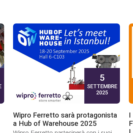
5
E
SETTEMBRE
2025
Wipro Ferretto sarà protagonista
I
a Hub of Warehouse 2025
F
L
Wipro Ferretto parteciperà con i suoi