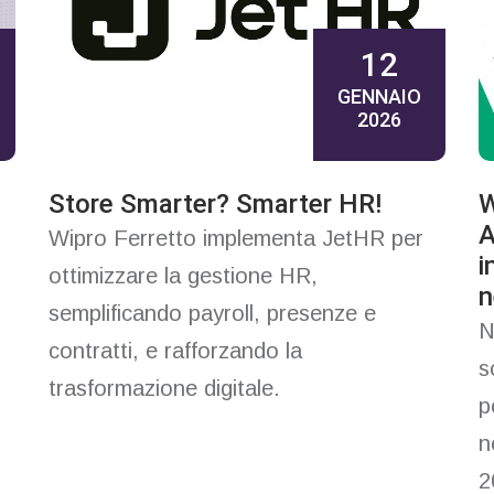
12
GENNAIO
2026
Store Smarter? Smarter HR!
W
A
Wipro Ferretto implementa JetHR per
i
ottimizzare la gestione HR,
n
semplificando payroll, presenze e
N
contratti, e rafforzando la
s
trasformazione digitale.
p
n
2