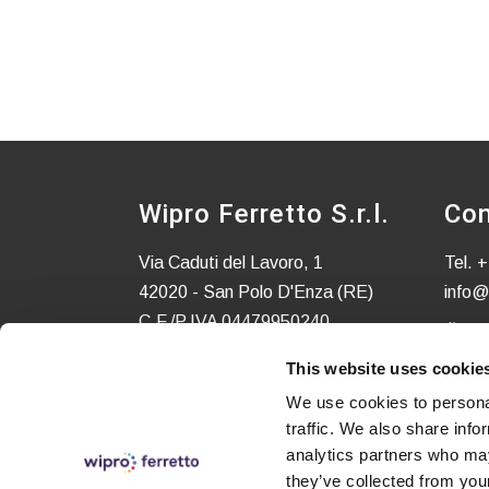
Wipro Ferretto S.r.l.
Con
Via Caduti del Lavoro, 1
Tel.
+
42020 - San Polo D'Enza (RE)
info@
C.F./P.IVA 04479950240
C.S. EURO 52.580,00 i.v.
This website uses cookie
We use cookies to personal
traffic. We also share info
analytics partners who may
they’ve collected from your