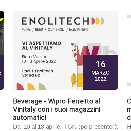
16
E
MARZO
2022
Beverage - Wipro Ferretto al
C
l
Vinitaly con i suoi magazzini
m
automatici
d
Dal 10 al 13 aprile, il Gruppo presenterà
H