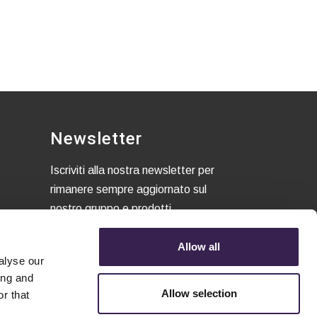
Newsletter
Iscriviti alla nostra newsletter per
rimanere sempre aggiornato sul
nostro gruppo e prodotti.
ni
Allow all
alyse our
Autorizzo trattamento dati.
ing and
Dichiaro di aver letto l'
Informativa
Allow selection
r that
sulla Privacy
.