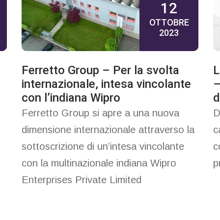
12
OTTOBRE
2023
Ferretto Group – Per la svolta
L
internazionale, intesa vincolante
–
con l’indiana Wipro
d
”
Ferretto Group si apre a una nuova
D
dimensione internazionale attraverso la
c
sottoscrizione di un’intesa vincolante
c
con la multinazionale indiana Wipro
p
Enterprises Private Limited