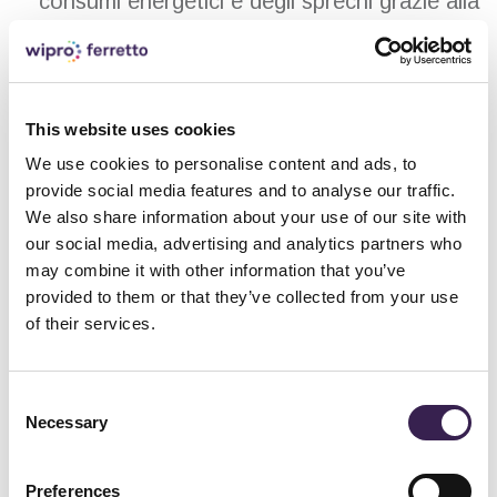
consumi energetici e degli sprechi grazie alla
precisione robotica.
This website uses cookies
IWC 2026 Bologna: I
We use cookies to personalise content and ads, to
provide social media features and to analyse our traffic.
dettagli dell'evento
We also share information about your use of our site with
our social media, advertising and analytics partners who
may combine it with other information that you’ve
Il Congresso Internazionale del Grano è il
provided to them or that they’ve collected from your use
of their services.
punto d'incontro per la ricerca, la genetica e,
sempre di più, l'ingegneria applicata
Consent
all'agrifood.
Necessary
Selection
Data:
25 – 29 Maggio 2026
Preferences