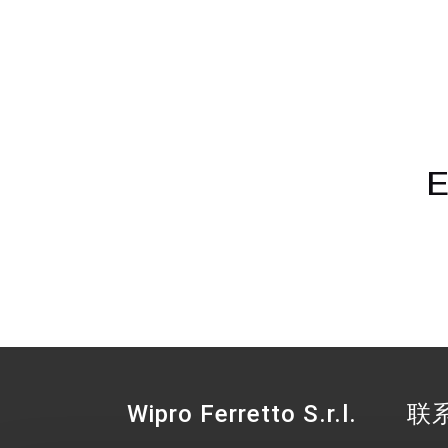
E
Wipro Ferretto S.r.l.
联